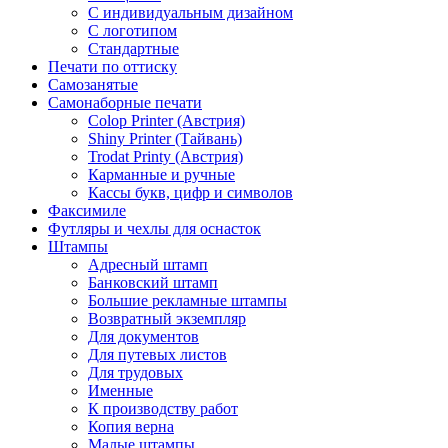
С индивидуальным дизайном
С логотипом
Стандартные
Печати по оттиску
Самозанятые
Самонаборные печати
Colop Printer (Австрия)
Shiny Printer (Тайвань)
Trodat Printy (Австрия)
Карманные и ручные
Кассы букв, цифр и символов
Факсимиле
Футляры и чехлы для оснасток
Штампы
Адресный штамп
Банковский штамп
Большие рекламные штампы
Возвратный экземпляр
Для документов
Для путевых листов
Для трудовых
Именные
К производству работ
Копия верна
Малые штампы