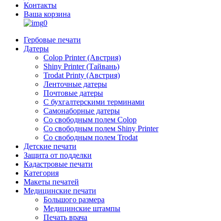
Контакты
Ваша корзина
0
Гербовые печати
Датеры
Colop Printer (Австрия)
Shiny Printer (Тайвань)
Trodat Printy (Австрия)
Ленточные датеры
Почтовые датеры
С бухгалтерскими терминами
Самонаборные датеры
Со свободным полем Colop
Со свободным полем Shiny Printer
Со свободным полем Trodat
Детские печати
Защита от подделки
Кадастровые печати
Категория
Макеты печатей
Медицинские печати
Большого размера
Медицинские штампы
Печать врача