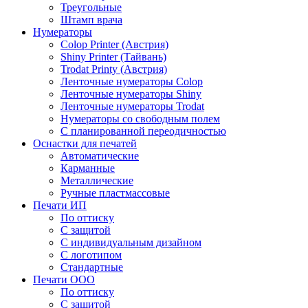
Треугольные
Штамп врача
Нумераторы
Colop Printer (Австрия)
Shiny Printer (Тайвань)
Trodat Printy (Австрия)
Ленточные нумераторы Colop
Ленточные нумераторы Shiny
Ленточные нумераторы Trodat
Нумераторы со свободным полем
С планированной переодичностью
Оснастки для печатей
Автоматические
Карманные
Металлические
Ручные пластмассовые
Печати ИП
По оттиску
С защитой
С индивидуальным дизайном
С логотипом
Стандартные
Печати ООО
По оттиску
С защитой